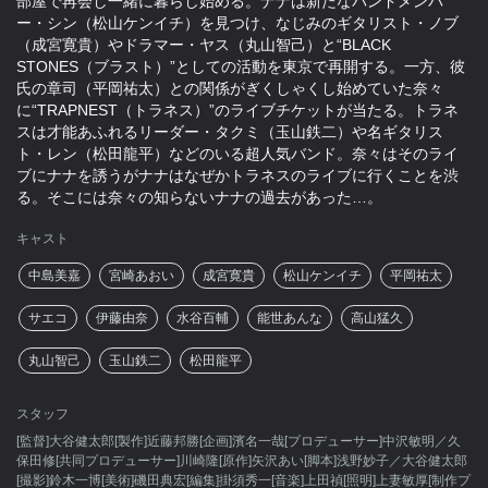
部屋で再会し一緒に暮らし始める。ナナは新たなバンドメンバ
ー・シン（松山ケンイチ）を見つけ、なじみのギタリスト・ノブ
（成宮寛貴）やドラマー・ヤス（丸山智己）と“BLACK
STONES（ブラスト）”としての活動を東京で再開する。一方、彼
氏の章司（平岡祐太）との関係がぎくしゃくし始めていた奈々
に“TRAPNEST（トラネス）”のライブチケットが当たる。トラネ
スは才能あふれるリーダー・タクミ（玉山鉄二）や名ギタリス
ト・レン（松田龍平）などのいる超人気バンド。奈々はそのライ
ブにナナを誘うがナナはなぜかトラネスのライブに行くことを渋
る。そこには奈々の知らないナナの過去があった…。
キャスト
中島美嘉
宮崎あおい
成宮寛貴
松山ケンイチ
平岡祐太
サエコ
伊藤由奈
水谷百輔
能世あんな
高山猛久
丸山智己
玉山鉄二
松田龍平
スタッフ
[監督]大谷健太郎[製作]近藤邦勝[企画]濱名一哉[プロデューサー]中沢敏明／久
保田修[共同プロデューサー]川崎隆[原作]矢沢あい[脚本]浅野妙子／大谷健太郎
[撮影]鈴木一博[美術]磯田典宏[編集]掛須秀一[音楽]上田禎[照明]上妻敏厚[制作プ