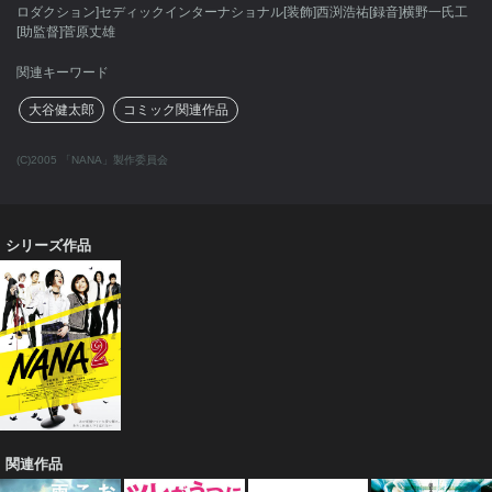
ロダクション]セディックインターナショナル[装飾]西渕浩祐[録音]横野一氏工
[助監督]菅原丈雄
関連キーワード
大谷健太郎
コミック関連作品
(C)2005 「NANA」製作委員会
シリーズ作品
関連作品