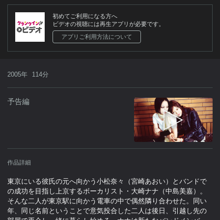
初めてご利用になる方へ
ビデオの視聴には再生アプリが必要です。
アプリご利用方法について
2005年
114分
予告編
作品詳細
東京にいる彼氏の元へ向かう小松奈々（宮崎あおい）とバンドで
の成功を目指し上京するボーカリスト・大崎ナナ（中島美嘉）。
そんな二人が東京駅に向かう電車の中で偶然隣り合わせた。同い
年、同じ名前ということで意気投合した二人は後日、引越し先の