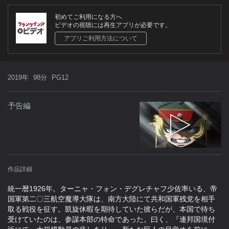
初めてご利用になる方へ
ビデオの視聴には再生アプリが必要です。
アプリご利用方法について
2019年
98分
PG12
予告編
作品詳細
統一暦1926年。ターニャ・フォン・デグレチャフ少佐率いる、帝
国軍第二〇三航空魔導大隊は、南方大陸にて共和国軍残党を相手
取る戦役を征す。凱旋休暇を期待していた彼らだが、本国で待ち
受けていたのは、参謀本部の特命であった。曰く、『連邦国境付