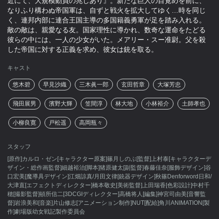
近にて、大規模動員の兆しあり』。新たな巨人の目覚めを前に、
なりふり構わぬ帝国軍は、自ずと戦火を拡大してゆく…時を同じ
く、連邦内部に連合王国主導の多国籍義勇軍が足を踏み入れる。
敵の敵は、親愛なる友。国家理性に導かれ、数奇な運命をたどる
彼らの中には、一人の少女がいた。メアリー・スー准尉。父を殺
した帝国に対する正義を求め、彼女は銃を取る。
キャスト
悠木碧
早見沙織
三木眞一郎
玄田哲章
大塚芳忠
飛田展男
濱野大輝
笠間淳
林大地
小林裕介
土師孝也
小柳良寛
戸松遥
高岡瓶々
スタッフ
[原作]カルロ・ゼン[キャラクター原案]篠月しのぶ[監督]上村泰[キャラクターデ
ザイン・総作画監督]細越裕治[脚本]猪原健太[副監督]春藤佳奈[服飾デザイン]谷
口宏美[魔導具デザイン]江畑諒真/月田文律[銃器デザイン]秋篠Denforword日和/
大津直[エフェクトディレクター]橋本敬史[美術監督]上田瑞香[色彩設計]中村千
穂[撮影監督]頓所信二[3DCGIディレクター]高橋将人[編集]神宮司由美[音響監
督]岩浪美和[音楽]片山修志[アニメーション制作]NUT[配給]角川ANIMATION[製
作]劇場版幼女戦記製作委員会