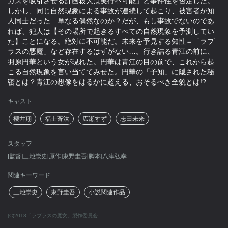
ガスを吸引させる計画殺人は実行不可能」と事件性を否定した。
しかし、同じ自然現象による事故が連続して起こり、被害者が知
人同士だった…単なる偶然なのか？だが、もし事故でないのであ
れば、犯人は【その場所で起きるすべての自然現象を予測してい
た】ことになる。絶対に不可能だ。未来を予見する知性＝「ラプ
ラスの悪魔」など存在するはずがない…。行き詰る青江の前に、
羽原円華という女が現れた。円華は青江の目の前で、これから起
こる自然現象を言い当ててみせた。円華の「予知」に隠された秘
密とは？青江の想像をはるかに超える、おそるべき全貌とは!?
キャスト
櫻井翔
福士蒼汰
広瀬すず
志田未来
スタッフ
[監督]三池崇史[原作]東野圭吾[脚本]八津弘幸
関連キーワード
三池崇史
東野圭吾
小説関連作品
(C)2018「ラプラスの魔女」製作委員会