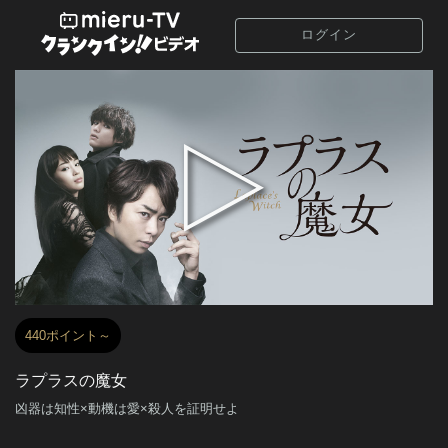
ログイン
440ポイント～
ラプラスの魔女
凶器は知性×動機は愛×殺人を証明せよ