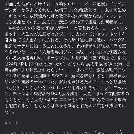
を踊ったら願いが叶うという噂を知り―。／「四足獣」ドッペル
ゲンガーが教えてくれた、成績アップの秘訣とは―。女子高生の
ユギョンは、成績優秀な姉と教育熱心な母親からのプレッシャー
に耐え兼ねていた。ある日、漢江の橋の下で遭遇した何者かに、
「4本足のものを殺せば願いが叶う」と言われるが―。「ジャック
ポット」人生のどん底だったジノは、カジノでジャックポットを
引き当てて大金を手に入れる。その帰り道に嵐に遭い、バッグを
抱えモーテルに泊まることになるが、その様子を監視カメラで窺
う者がいた―。／「入居者専用ジム」高級マンションに併設され
ている入居者専用のスポーツジム。利用時間は夜10時まで。以前
は24時間利用可能だったのだが、どうやら“ある事故”がきっかけで
自治会により変更されたらしい―。「リハビリ」救急活動中にウ
イルスに感染した消防士のジヨン。意識を取り戻すと、無機質な
リハビリ施設の一室にいた。脳死を避けるために、ずっと動き続
けなければならないというリハビリを課されるが―。／「モッパ
ン」チャンネル登録者数154万人を誇る、大食い系ライブ配信者の
もぐもぐ。同じ大食い系の新星ユラをゲストに呼んでコラボ動画
を配信するが、もぐもぐはユラを蹴落とすために罠を仕掛けてい
た―。
キャスト
チャン・スンヨン
オ・スンヒ
チャン・イェウン
キム・テフン