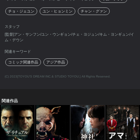
チョ・ジェユン
ユン・ヒョンミン
チャン・グァン
スタッフ
[監督]アン・サンフン/ユン・ウンギョン/チェ・ヨジュン/キム・ヨンギュン/イ
ム・デウン
関連キーワード
コミック関連作品
アジア作品
(C) 2023[TOYOU’S DREAM INC.& STUDIO TOYOU.] All Rights Reserved.
関連作品