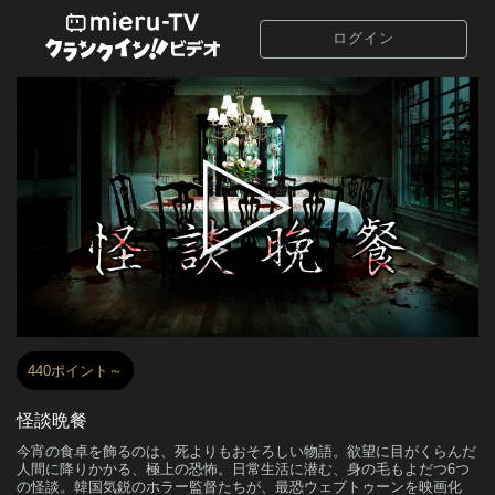
ログイン
440ポイント～
怪談晩餐
今宵の食卓を飾るのは、死よりもおそろしい物語。欲望に目がくらんだ
人間に降りかかる、極上の恐怖。日常生活に潜む、身の毛もよだつ6つ
の怪談。韓国気鋭のホラー監督たちが、最恐ウェブトゥーンを映画化