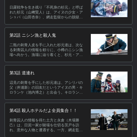
明
日露戦争を生き残り「不死身の杉元」と呼ば
人
れた杉元（山﨑賢人）は、アイヌの少女・ア
獄
シㇼパ（山田杏奈）、網走監獄からの脱獄
囚・白石（矢本悠馬）とともに、金塊の在処
ら
を示す暗号の刺青を掘られた脱獄囚たちを探
る
し始める。一方、負傷して鶴見（玉木宏）率
こ
第2話 ニシン漁と殺人鬼
いる第七師団から離脱していた谷垣（大谷亮
シ
平）は、「伝説の熊撃ち」と呼ばれる二瓶鉄
二瓶の刺青人皮を手に入れた杉元達は、次な
造（藤本隆宏）と出会い、絶滅したとされて
・
る刺青囚人の情報を頼りに、小樽のニシン漁
いるエゾオオカミを追いレタㇻを狙ってい
ル
場へ向かう。漁場に辿り着くと、杉元・アシ
た。
太
ㇼパは、白石と二手に分かれて囚人を探しは
じめる。聞き込みの最中、沖合で海に落ちて
に
しまった漁師を見つけた杉元は一目散に助け
村
第3話 道連れ
ようとする。その漁師こそが探し求めていた
分
男だとは思いもよらず……。土方歳三（舘ひ
辺見の刺青を手にした杉元達は、アシリパの
乱
ろし）もまた、刺青を集める画策をしてい
父（井浦新）の旧友だというアイヌの男・キ
た。
（
ロランケ（池内博之）と出会う。キロランケ
はアイヌを襲って金塊を奪った囚人「のっぺ
キ
らぼう」の正体をなにやら知っているよう
で……。同じ頃、第七師団の尾形（眞栄田郷
第4話 殺人ホテルだよ全員集合！！
敦）と二階堂（栁 俊太郎）は、谷垣が療養中
のコタンにやってくる。二人が自分を追って
刺青囚人の情報を得た土方と永倉（木場勝
きた理由に心当たりのあった谷垣は不穏な気
己）は、日泥一家が賭場を仕切る茨戸を訪
配を察知する。
れ、意外な人物と遭遇する。一方、網走監獄
に収監されている「のっぺらぼう」に会って