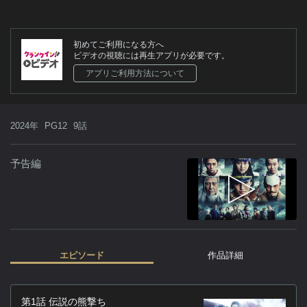
初めてご利用になる方へ
ビデオの視聴には再生アプリが必要です。
アプリご利用方法について
2024年
PG12
9話
予告編
エピソード
作品詳細
作
第1話 伝説の熊撃ち