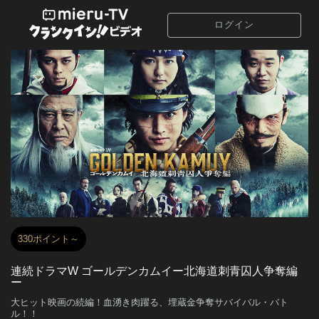
ログイン
330ポイント～
連続ドラマW ゴールデンカムイー北海道刺青囚人争奪編
ー
大ヒット映画の続編！血湧き肉躍る、埋蔵金争奪サバイバル・バト
ル！！