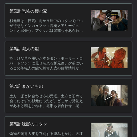
真実を確かめることを決意したアシㇼパ達
は、網走を目指す途中で札幌に立ち寄り武器
第5話 恐怖の棲む家
を調達する。そのまま杉元達は、評判の女
将・家永カノ（桜井ユキ）が営む”札幌世界ホ
杉元達は、日高に向かう途中のコタンで占い
テル”に宿泊するが、時を同じくして土方一派
ス
が得意なインカㇻマッ（高橋メアリージュ
の牛山（勝矢）も同じホテルを訪れていた。
ン）と出会う。アシㇼパは警戒心をあらわに
[
するが、白石はよく当たる彼女の占いの力を
ま
借り、賭場に入り浸ってしまう。数日後、日
プ
高に辿り着くやいなやとある牧場主と取引す
第6話 職人の鑑
ることに。”モンスター”と呼ばれるヒグマを倒
すよう依頼される。ヒグマを追った先の小屋
関
怪しげな革を用いた本をダン（モーリー・ロ
に訳アリな二人の男・若山輝一郎（渋川清
バートソン）に見せられる杉元達。夕張にい
彦）と仲沢達弥（木村知貴）がいて...。
るこの革職人の館で刺青人皮の目撃情報があ
ったと聞き、一行は夕張へ。一方、炭鉱事故
で土葬された墓から人間の体を持ち去る怪し
(
げな人物をマークする鶴見。夕張で剥製工房
第7話 まがいもの
を営む江渡貝弥作（古川雄輝）という男だと
分かる。江渡貝の精巧な技術に目を付けた鶴
土方一派と鉢合わせる杉元達。土方と初めて
見は、言葉巧みに江渡貝の懐に入り込み、思
会ったはずの杉元だったが、どこかで見覚え
いもよらないことを持ち掛ける。
があると頭をひねる。尾形も居合わせ、場は
一触即発状態に。そんな中、江渡貝の工房で
偽物の刺青人皮を判別するための手掛かりを
探していたが、証拠隠滅を図った第七師団の
第8話 沈黙のコタン
兵士たちに包囲されてしまう。一時休戦した
面々は、ひとまず第七師団と応戦し……。一
偽物の刺青人皮を判別する望みをかけ、天才
方その頃、コタンに残っていた谷垣は、アシ