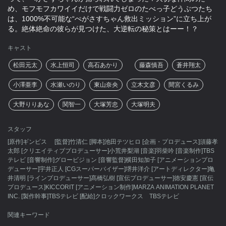
め、モフモフカワイイだけで戦闘力ゼロのたべっ子どうぶつたち
は、1000%不可能な“ぺがさすちゃん救出ミッション”に立ち上が
る。絶体絶命の彼らが見つけた、大逆転の秘策とはーー！？
キャスト
松田元太
水上恒司
高石あかり
藤森慎吾
蒼井翔太
小澤亜李
水瀬いのり
東山奈央
立木文彦
間宮くるみ
大野りりあな
関智一
大塚芳忠
大塚明夫
スタッフ
[原作]ギンビス [監督]竹清仁 [脚本]池田テツヒロ [企画・プロデュース]須藤孝
太郎 [クリエイティブプロデューサー]小荒井梨湖 [音楽]羽柴吟 [音楽制作]TBS
テレビ [音響制作]グロービジョン [音響監督]横田知加子 [アニメーションプロ
デューサー]宇井正人 [CGスーパーバイザー]堺井洋介 [アートディレクター]亀
井清明 [ラインプロデューサー]髙橋弘樹 [宣伝プロデューサー]徳安慶憲 [宣伝
プロデュース]KICCORIT [アニメーション制作]MARZA ANIMATION PLANET
INC. [製作幹事]TBSテレビ [配給]クロックワークス TBSテレビ
関連キーワード