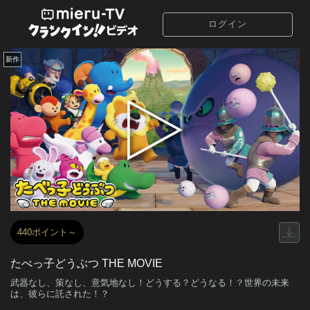
ログイン
新作
440ポイント～
たべっ子どうぶつ THE MOVIE
武器なし、策なし、意気地なし！どうする？どうなる！？世界の未来
は、彼らに託された！？