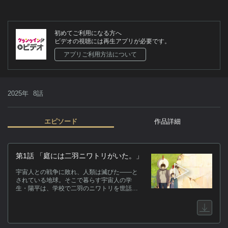
初めてご利用になる方へ
ビデオの視聴には再生アプリが必要です。
アプリご利用方法について
2025年
8話
エピソード
作品詳細
作
第1話 「庭には二羽ニワトリがいた。」
人
宇宙人との戦争に敗れ、人類は滅びた――と
ト
されている地球。そこで暮らす宇宙人の学
ん
生・陽平は、学校で二羽のニワトリを世話し
ていた。だが、そのニワトリには秘密があっ
盲
た。
ア
枠
い