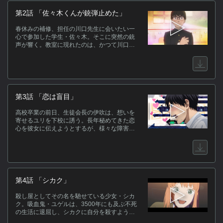
タ
第2話 「佐々木くんが銃弾止めた」
姉
春休みの補修、担任の川口先生に会いたい一
ラ
心で参加した学生・佐々木。そこに突然の銃
声が響く。教室に現れたのは、かつて川口先
キ
生に振られた男だった――。
第3話 「恋は盲目」
高校卒業の前日、生徒会長の伊吹は、想いを
寄せるユリを下校に誘う。長年秘めてきた恋
心を彼女に伝えようとするが、様々な障害が
現れては、伊吹たちの下校を阻む！
第4話 「シカク」
ス
殺し屋としてその名を馳せている少女・シカ
[
ク。吸血鬼・ユゲルは、3500年にも及ぶ不死
和
の生活に退屈し、シカクに自分を殺すよう依
米
頼する。