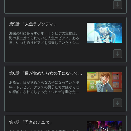
崎
ク
関
第5話 「人魚ラプソディ」
海辺の町に暮らす少年・トシヒデの宝物は、
海の底に捨てられている人魚のピアノ。ある
日、いつも通りピアノを演奏していたトシヒ
(
デは、隠れて聴いていた人魚の少女・シジュ
と出会う。
第6話 「目が覚めたら女の子になってい
た病」
ある日、目が覚めたら女の子になっていた少
年・トシヒデ。クラスの男子たちの嫌がらせ
の標的にされてしまったトシヒデを助けたの
は、恋人・リエの兄・アキラで…。
第7話 「予言のナユタ」