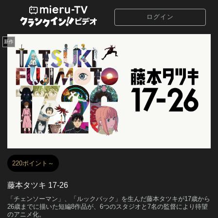
ログイン
新作
220ポイント～
藤本タツキ 17-26
「チェンソーマン」、「ルックバック」を生んだ藤本タツキが17歳から
26歳までに描いた短編8作品が、6つのスタジオと7名の監督により待望
のアニメ化。