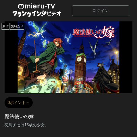
ログイン
新作
無料あり
0ポイント～
魔法使いの嫁
羽鳥チセは15歳の少女。