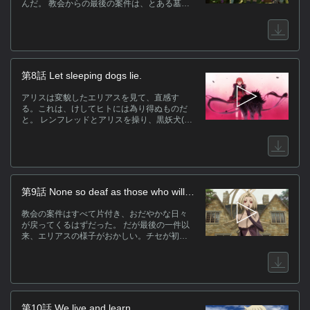
んだ。 教会からの最後の案件は、とある墓地
に現れた黒妖犬(ブラック・ドッグ)の検分。 だ
が、見定めるべき彼の助けでチセはからくも
難を逃れる。 一方、レンフレッドの弟子アリ
スもまた、黒妖犬(ブラック・ドッグ)を手に入
れるべく動き出していた。
第8話 Let sleeping dogs lie.
アリスは変貌したエリアスを見て、直感す
る。これは、けしてヒトには為り得ぬものだ
と。 レンフレッドとアリスを操り、黒妖犬(ブ
ラック・ドッグ)を手に入れようとしていた魔
術師カルタフィルス。 彼の｢作品｣にチセを傷
つけられたエリアスは、今までとは違う異様
な姿と力の片鱗を見せる。 エリアスを知る魔
術師たちは彼をこう呼ぶ。裂き食らう城(ピル
ム・ムーリアリス)、と。
第9話 None so deaf as those who will
not hear.
教会の案件はすべて片付き、おだやかな日々
が戻ってくるはずだった。 だが最後の一件以
来、エリアスの様子がおかしい。チセが初め
てエリアスの部屋で一夜を過ごした翌朝、彼
はこつ然と姿を消した。 チセの身を案じるア
ンジェリカの言葉も、人より純粋なルツの言
葉も、戸惑うチセの心を上滑りしていく。
第10話 We live and learn.