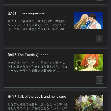
を浄化しようと試みるが……。
第5話 Love conquers all.
魔法使いに騙された、哀れな少女。魔術師レ
ンフレッドにはそう見えていた。 だがチセ
は、エリアスの真意がどうあれ、彼から離れ
るつもりはなかった。 なぜならエリアスは、
初めて自分を必要としてくれた存在だから。
チセは澱みの中に歩みを進め、惨禍の真相を
知る。 そして悲劇の裏側には、ひとりの少年
の姿が──。
第6話 The Faerie Queene.
本来還るべきところに、還っていく魂たち。
それを見送りながらチセは自身を想う。 ウル
タールの一件から10日と数日が過ぎても、チ
セは眠りに落ちたままだった。 彼女を案じる
エリアスとサイモンの前に、予期せぬ客が姿
を現す。 それは常若の国(ティル・ナ・ノーグ)
の主。ブリテンの夜の一角を統べるもの。 妖
精たちの女王(ゲアラハ)、ティターニア。
第7話 Talk of the devil, and he is sure
to appear.
たなびく漆黒の毛並み、燃えるように赤い目
をしたその犬は、チセのことをイザベルと呼