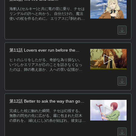
海豹人(セルキー)と共に竜の背に乗り、チセは
リンデルの許へと向かう。 自分だけの、魔法
使いの杖を作るために。 エリアスに｢飼われる
ままでいる｣ことを拒もうとしないチセを見か
ね、 リンデルは夜の闇の中からエリアスを見
出した頃の話を始める。 そのころ、独り残る
エリアスに魔術師たちの集う場、学院(カレッ
ジ)からの便りが届いていた。
第11話 Lovers ever run before the
clock.
ヒトのふりをしたがる、奇妙な為り損ない。
いつしかエリアスが己のことを話さなくなっ
たのは、師の教え故か、人への苦い記憶がそ
うさせるのか。 リンデルの二つ名、百花の歌
(エコーズ)の由来。その歌は雪解けの水音に似
て、朗々と風に乗り、季節外れの開花と妖精
たちの輪舞を現出させる。 そして歌の魔力は
チセが覗き込む水面(みなも)を水鏡に変えた。
水鏡の向こう側に見える姿はもちろん──。
第12話 Better to ask the way than go
astray.
完成した杖に触れた瞬間、チセは幻視する。
無数の閃光の先に広がる、霧に包まれた巨木
の群れを。 縁(えにし)の糸が結ばれ、彼女はか
つて見送った竜と再会する。 自ら命を絶った
母、自分を置いていった父。その本当の思い
は、今となっては知る術はない。 しかし今の