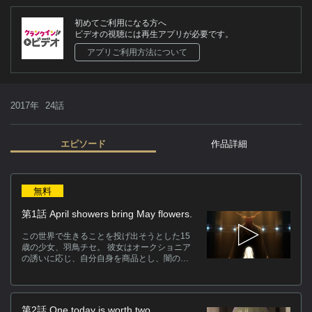
初めてご利用になる方へ
ビデオの視聴には再生アプリが必要です。
アプリご利用方法について
2017年
24話
エピソード
作品詳細
作
無料
羽
第1話 April showers bring May flowers.
の
っ
この世界で生きることを投げ出そうとした15
花
歳の少女、羽鳥チセ。 彼女はオークショニア
の誘いに応じ、自分自身を商品とし、闇の競
時
売会へ出品する。 ヒト為らざる魔法使い、エ
取
リアス・エインズワースに500万ポンドの値で
買われ、将来の｢花嫁｣として迎えられたと
キ
き、チセに見えていた世界の姿が変わり始め
第2話 One today is worth two