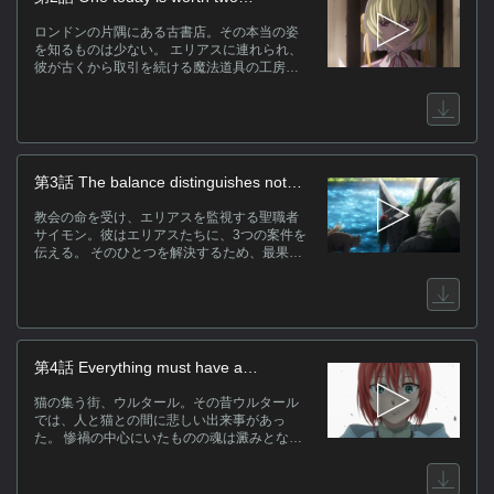
る──。
tomorrows.
ロンドンの片隅にある古書店。その本当の姿
を知るものは少ない。 エリアスに連れられ、
彼が古くから取引を続ける魔法道具の工房を
訪れたチセ。 工房の女主人アンジェリカは、
チセにささやかな魔法を教えるが……。 夜の
愛し仔(スレイ・ベガ)のまことの力が、彼女の
記憶の一欠片を水晶細工として蘇らせる。
ス
第3話 The balance distinguishes not
[
between gold and lead.
羽
教会の命を受け、エリアスを監視する聖職者
介
サイモン。彼はエリアスたちに、3つの案件を
殊
伝える。 そのひとつを解決するため、最果て
マ
の地に赴むいたチセとエリアス。 そこではエ
リアスの師、リンデルと、滅びに瀕した旧き
一
種族が待っていた。 今まさに大地に還らんと
う
する古の者と共に、チセは天空を馳せる夢を
ョ
見る。
第4話 Everything must have a
関
beginning.
猫の集う街、ウルタール。その昔ウルタール
では、人と猫との間に悲しい出来事があっ
た。 惨禍の中心にいたものの魂は澱みとな
り、代々の猫の王により封印され続けてい
(
る。 ふたつ目の案件を解決するため、この街
を訪れたチセとエリアスは、 そこに残る妄念