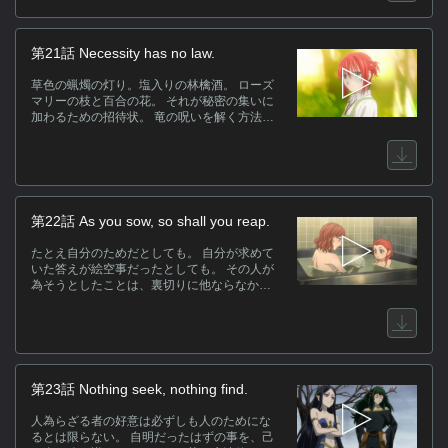
に異変が起こる。
第21話 Necessity has no law.
草色の蝋燭の灯り。塩入りの林檎酒。 ローズ
マリーの枝と百合の花。 それが秘密の集いに
加わるための招待状。 竜の呪いを解く方法を
求め、チセとエリアスは古今の呪いに通じる
魔女たちの集会に同席する。 そして茨の魔法
使いは立ち返る。 命を繋ぐには、別の命で贖
う他はないという真理に。
第22話 As you sow, so shall you reap.
たとえ自分のためだとしても。 自分が求めて
いた答えが絵空事だったとしても。 その人が
為そうとしたことは、裏切りに他ならなかっ
た。 不死と噂される魔術師はチセに取引を持
ちかける。 彼がチセの眼前に差し出したも
の、そして求めた対価とは――。
第23話 Nothing seek, nothing find.
人為らざる者の好意は必ずしも人のためにな
るとは限らない。 自明だったはずの事を、己