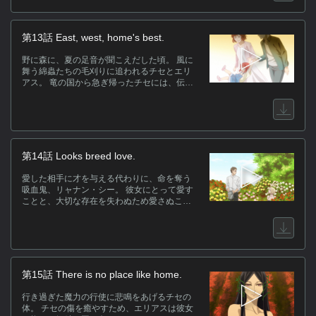
チセには、伝えたい思いと言葉、そして伝え
るべき相手がいる。 切なる思いは彼女をはる
か遠く、帰るべき場所へと運んでいく。
第13話 East, west, home's best.
野に森に、夏の足音が聞こえだした頃。 風に
舞う綿蟲たちの毛刈りに追われるチセとエリ
アス。 竜の国から急ぎ帰ったチセには、伝え
たい想いがあるはずだった。 しかし、それは
いつ、どんな形で伝えたらいいのかが解らな
い。 そしてエリアスもまた、己の中に芽生え
た理解しがたい感覚に戸惑っていた……。
第14話 Looks breed love.
愛した相手に才を与える代わりに、命を奪う
吸血鬼、リャナン・シー。 彼女にとって愛す
ことと、大切な存在を失わぬため愛さぬこと
は、どれほどの違いがあるのだろう。 彼女の
想い人、ジョエルの命は尽きかけていた。 そ
の胸の内には、薔薇の園で見た一瞬の幻とし
てリャナン・シーの姿が焼き付いている。 終
わりが訪れる前に、惹かれ合う二人をひと目
だけでも会わせたい。 そう強く願うチセは、
第15話 There is no place like home.
彼らの為に出来る事をやろうと決意する。
行き過ぎた魔力の行使に悲鳴をあげるチセの
体。 チセの傷を癒やすため、エリアスは彼女