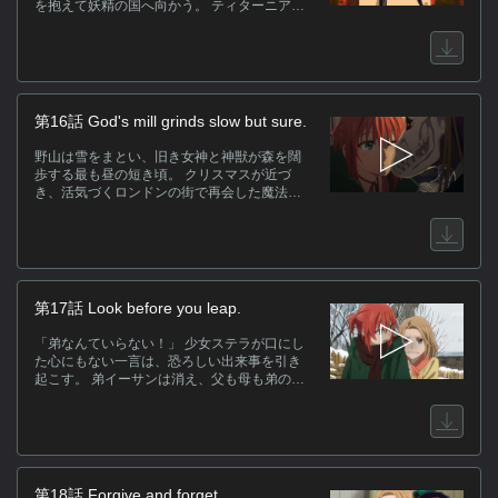
を抱えて妖精の国へ向かう。 ティターニアは
問う。 人の世で疎まれ、魔力に耐えられぬ愛
し仔と、人の為りそこないと謗られる茨の魔
法使いが、 なぜ人の世に居続けるのかと。 魔
法使いという人と交わる生き方をエリアスが
選んだ理由とは。
第16話 God's mill grinds slow but sure.
野山は雪をまとい、旧き女神と神獣が森を闊
歩する最も昼の短き頃。 クリスマスが近づ
き、活気づくロンドンの街で再会した魔法使
いの弟子と魔術師の弟子。 大切な人のために
プレゼントを選ぶ二人だが、何を贈ればいい
ものか、見当すらつかない。 一日を共に過ご
し、チセに心を開いたアリスは、レンフレッ
ドと出会った頃を語り始める。
第17話 Look before you leap.
「弟なんていらない！」 少女ステラが口にし
た心にもない一言は、恐ろしい出来事を引き
起こす。 弟イーサンは消え、父も母も弟のこ
とを忘れた。 イーサンを覚えているのは言葉
を発したステラひとりだけ。 弟を探すステラ
と出会ったチセたちは、灰ノ目が仕掛けた遊
びに巻き込まれる。
第18話 Forgive and forget.