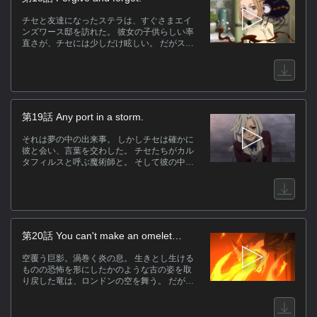
チセと友達になったステラは、すぐさまエイ
ンズワース邸を訪れた。 彼女の子供らしい率
直さが、チセには少しだけ眩しい。 だがステ
ラが来た直後から、エリアスの様子が落ち着
かない。 彼はその身を獣のような姿に変える
と、逃げるように駆け去った。 エリアスの中
にまた新たに芽生えたもの。 それは痛みにも
似た、自分では抑えがたい感情だった。
第19話 Any port in a storm.
それは夢の中の出来事。 しかしチセは確かに
彼と会い、言葉を交わした。 チセたちがカル
タフィルスと呼ぶ魔術師と。 そして彼の中で
彼と共に在る、何者かとも。 竜の国から連れ
去られた雛たちを取り戻すべく、学院の魔術
師たちと競売場に向かったチセとエリアス。
希少な竜の雛を欲する者たちの熱狂が最高潮
に達したその時、人間は自らの愚かさを知る
こととなる。
第20話 You can't make an omelet
without breaking a few eggs.
空覆う巨影。渦巻く炎の息。 生きとし生ける
ものの恐怖を形にしたかのような古の姿を取
り戻した竜は、ロンドンの空を舞う。 だがチ
セにはそれが、戸惑う幼子のように感じられ
た。 チセは竜の背に乗り、彼の魂を鎮めよう
とする。 しかしその代償は大きく、彼女の身