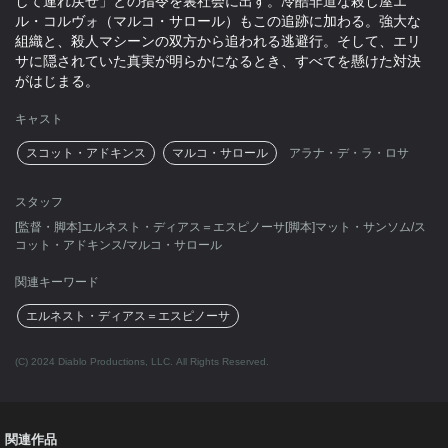
して連れ戻せ」との指令を裏社会に出す。冷酷非道な殺し屋エ
ル・コルヴォ（マルコ・サロール）もこの追跡に加わる。強大な
組織と、殺人マシーンの双方から追われる逃避行。そして、エリ
サに隠されていた真実が明らかになるとき、すべてを懸けた対決
がはじまる。
キャスト
スコット・アドキンス
マルコ・サロール
アラナ・デ・ラ・ロサ
スタッフ
[監督・脚本]エルネスト・ディアス＝エスピノーサ[脚本]マット・サンソム/ス
コット・アドキンス/マルコ・サロール
関連キーワード
エルネスト・ディアス＝エスピノーサ
(C) 2024 Diablo Productions, LLC. All Rights Reserved.
関連作品