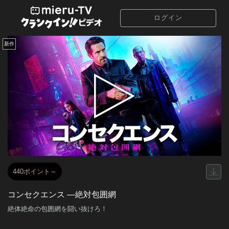
ログイン
新作
440ポイント～
コンセクエンス ―絶対包囲網
絶体絶命の包囲網を闘い抜けろ！