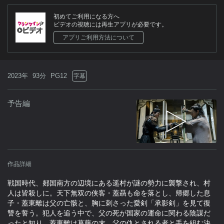
初めてご利用になる方へ
ビデオの視聴には再生アプリが必要です。
アプリご利用方法について
2023年
93分
PG12
字幕
予告編
作品詳細
戦国時代、郯国南方の辺境にある遥村が謎の勢力に襲撃され、村
人は皆殺しに。天下無双の侠客・蓋聶も命を落とし、帰郷した息
子・蓋東離は父の亡骸と、胸に刺さった愛剣「承影剣」を見て復
讐を誓う。犯人を追う中で、父の死が国家の運命に関わる陰謀だ
ったと知り、蓋東離は葛藤の末、父の仇とされる者と手を組む決