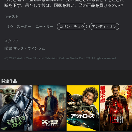
断を下す。果たして彼は、国家を救い、己の正義を貫けるのか？
キャスト
リウ・スーボー
ユー・リー
コリン・チョウ
アンディ・オン
スタッフ
[監督]マック・ウィンラム
(C) 2023 Anhui Yike Film and Television Culture Media Co. LTD. All rights reserved
関連作品