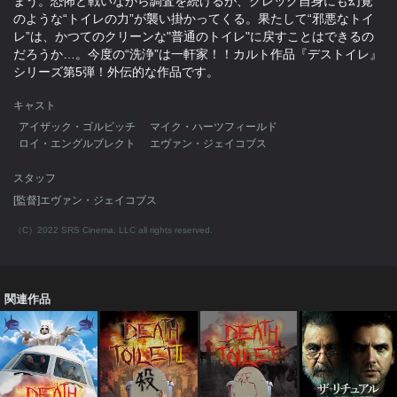
まう。恐怖と戦いながら調査を続けるが、グレッグ自身にも幻覚
のような“トイレの力”が襲い掛かってくる。果たして“邪悪なトイ
レ”は、かつてのクリーンな"普通のトイレ"に戻すことはできるの
だろうか…。今度の“洗浄”は一軒家！！カルト作品『デストイレ』
シリーズ第5弾！外伝的な作品です。
キャスト
アイザック・ゴルビッチ
マイク・ハーツフィールド
ロイ・エングルブレクト
エヴァン・ジェイコブス
スタッフ
[監督]エヴァン・ジェイコブス
（C）2022 SRS Cinema, LLC all rights reserved.
関連作品