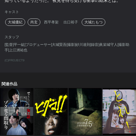
知っているようだった。 夜見を待ち受ける衝撃の結末とは。
キャスト
大城優紀
尚玄
西平孝架
出口裕子
大城たもつ
スタッフ
[監督]平一紘[プロデューサー]大城賢吾[撮影]砂川達則[録音]眞栄城守人[撮影助
手]上江洲祐也
(C)PROJECT9
関連作品