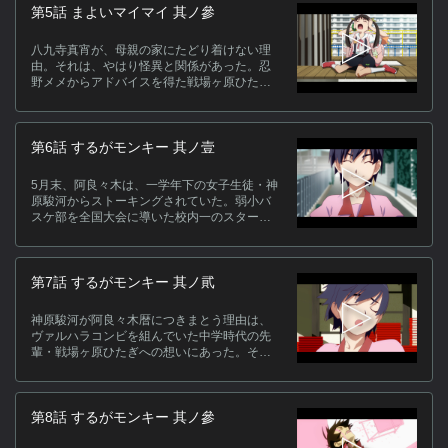
第5話 まよいマイマイ 其ノ參
八九寺真宵が、母親の家にたどり着けない理
由。それは、やはり怪異と関係があった。忍
野メメからアドバイスを得た戦場ヶ原ひたぎ
は、阿良々木暦に驚くべき事実を告げる。
第6話 するがモンキー 其ノ壹
5月末、阿良々木は、一学年下の女子生徒・神
原駿河からストーキングされていた。弱小バ
スケ部を全国大会に導いた校内一のスターで
ある彼女が、何故、阿良々木につきまとうの
か…。
第7話 するがモンキー 其ノ貮
神原駿河が阿良々木暦につきまとう理由は、
ヴァルハラコンビを組んでいた中学時代の先
輩・戦場ヶ原ひたぎへの想いにあった。そし
てそれは同時に、怪異を呼び込む原因ともな
っていた…。
第8話 するがモンキー 其ノ參