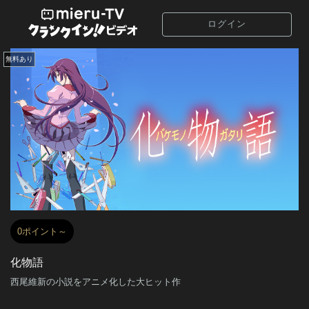
ログイン
無料あり
0ポイント～
化物語
西尾維新の小説をアニメ化した大ヒット作