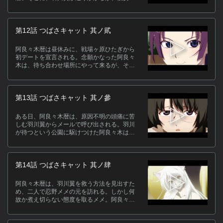
急に頭痛を訴える。
第12話 つばさキャット 其ノ貮
阿良々木暦は昼休みに、戦場ヶ原ひたぎから
初デートを宣言される。念願かなった阿良々
木は、待ち合わせ場所にやって来るが、そこ
で待っていたのは彼女だけではなかった。
第13話 つばさキャット 其ノ參
ある日、阿良々木暦は、原因不明の頭痛に苦
しむ羽川翼からメールで呼び出される。羽川
が待つという公園に駆けつけた阿良々木は、
彼女の身に起きた異変を知ることになる。
第14話 つばさキャット 其ノ肆
阿良々木暦は、羽川翼を救う方法を見出すた
め、二人で忍野メメの元を訪れる。しかし何
故か煮え切らない態度を取るメメ。阿良々木
は、そんな彼からある事実を打ち明けられ
る。