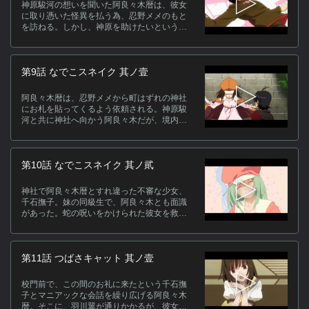
神原駿河の想いを聞いた阿良々木暦は、彼女
に取り憑いた怪異を払う為、忍野メメのもと
を訪ねる。しかし、神原を助けたいという阿
良々木に対して、忍野は残酷な事実を話し始
める…。
第9話 なでこスネイク 其ノ壹
阿良々木暦は、忍野メメから町はずれの神社
にお札を貼ってくるよう依頼される。神原駿
河と共に神社へ向かう阿良々木だが、境内で
見たものは、五等分に切断された何匹もの蛇
の死体だった。
第10話 なでこスネイク 其ノ貮
神社で阿良々木暦とすれ違った不審な少女、
千石撫子。妹の同級生で、阿良々木とも面識
があった。蛇の呪いをかけられた彼女を救う
ため、忍野メメの力を借りる阿良々木だった
が…。
第11話 つばさキャット 其ノ壹
校門前で、この間のお礼に来たという千石撫
子とマニアックな会話を繰り広げる阿良々木
暦。そこに、羽川翼が通りかかるが、彼女は