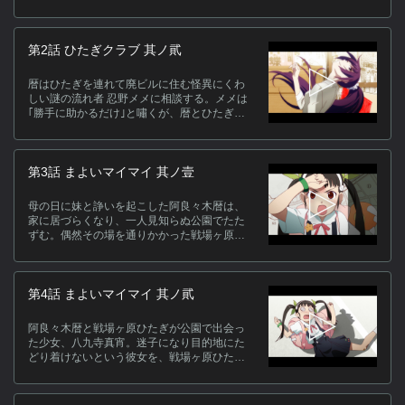
い様ひたぎから強烈な口止めを受ける。一方
的な罵りと攻撃を受けた暦だが、彼は、ひた
ぎが抱える問題解決の為に協力を申し出る。
第2話 ひたぎクラブ 其ノ貮
実は彼も、ひたぎと同様、人に言えない大き
な秘密を隠していたのだった―。
ス
暦はひたぎを連れて廃ビルに住む怪異にくわ
[
しい謎の流れ者 忍野メメに相談する。メメは
子
｢勝手に助かるだけ｣と嘯くが、暦とひたぎに
ィ
怪異を除くためのアドバイスを与える。
鶴
基
第3話 まよいマイマイ 其ノ壹
関
母の日に妹と諍いを起こした阿良々木暦は、
家に居づらくなり、一人見知らぬ公園でたた
ずむ。偶然その場を通りかかった戦場ヶ原ひ
たぎは、暴言とともに、阿良々木にとある申
し出をする。
第4話 まよいマイマイ 其ノ貮
(
阿良々木暦と戦場ヶ原ひたぎが公園で出会っ
た少女、八九寺真宵。迷子になり目的地にた
どり着けないという彼女を、戦場ヶ原ひたぎ
と共に送り届けようとする阿良々木だが―。