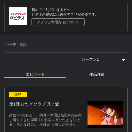
初めてご利用になる方へ
ビデオの視聴には再生アプリが必要です。
アプリご利用方法について
2009年
15話
エピソード
作品詳細
作
無料
怪
第1話 ひたぎクラブ 其ノ壹
が
高校3年のある日、阿良々木暦は階段を踏み外
キ
し落ちてきた同級生の戦場ヶ原ひたぎを助け
る。そんな何気ない行動から彼女の意外な秘
密を知ってしまったた暦は、秘密をばらさな