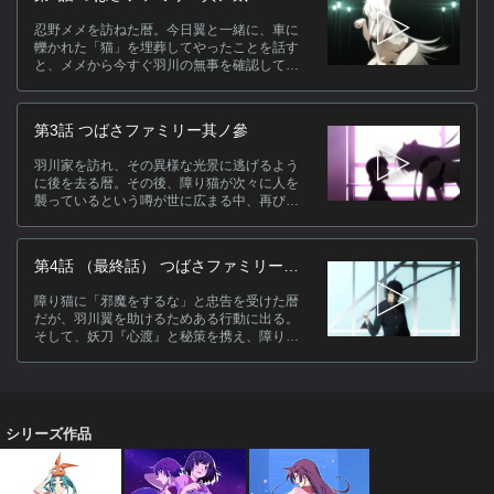
キ
忍野メメを訪ねた暦。今日翼と一緒に、車に
轢かれた「猫」を埋葬してやったことを話す
と、メメから今すぐ羽川の無事を確認してく
るよう言われる。不思議に思いながら羽川の
家を訪ねようとすると、その途中にいたの
は…。
第3話 つばさファミリー其ノ參
ス
羽川家を訪れ、その異様な光景に逃げるよう
[
に後を去る暦。その後、障り猫が次々に人を
ー
襲っているという噂が世に広まる中、再び障
作
り猫に対峙した暦はついにその目的を知る。
ク
[
第4話 （最終話） つばさファミリー其
ノ肆
関
障り猫に「邪魔をするな」と忠告を受けた暦
だが、羽川翼を助けるためある行動に出る。
そして、妖刀『心渡』と秘策を携え、障り猫
との直接対決に向かった。
(
シリーズ作品