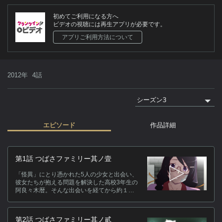
初めてご利用になる方へ
ビデオの視聴には再生アプリが必要です。
アプリご利用方法について
2012年
4話
エピソード
作品詳細
作
第1話 つばさファミリー其ノ壹
美
「怪異」にとり憑かれた5人の少女と出会い、
少
彼女たちが抱える問題を解決した高校3年生の
員
阿良々木暦。そんな出会いを経てから約１か
月後の夏休み、暦が目を醒ましたのはなぜか
細
廃墟の学習塾跡だった…。
幕
第2話 つばさファミリー其ノ貳