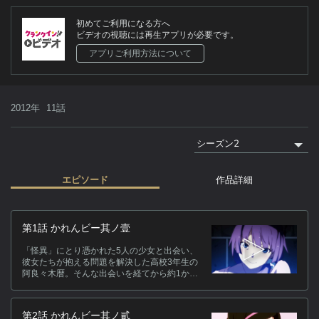
初めてご利用になる方へ
ビデオの視聴には再生アプリが必要です。
アプリご利用方法について
2012年
11話
エピソード
作品詳細
作
第1話 かれんビー其ノ壹
T
「怪異」にとり憑かれた5人の少女と出会い、
わ
彼女たちが抱える問題を解決した高校3年生の
良
阿良々木暦。そんな出会いを経てから約1か月
後の夏休み、暦が目を醒ましたのはなぜか廃
木
墟の学習塾跡だった…。
月
は
第2話 かれんビー其ノ貳