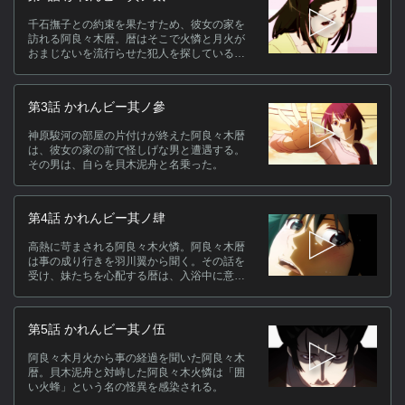
千石撫子との約束を果たすため、彼女の家を
キ
訪れる阿良々木暦。暦はそこで火憐と月火が
おまじないを流行らせた犯人を探していると
知る。
第3話 かれんビー其ノ參
神原駿河の部屋の片付けが終えた阿良々木暦
は、彼女の家の前で怪しげな男と遭遇する。
その男は、自らを貝木泥舟と名乗った。
ス
[
子
第4話 かれんビー其ノ肆
タ
沢
高熱に苛まされる阿良々木火憐。阿良々木暦
は事の成り行きを羽川翼から聞く。その話を
受け、妹たちを心配する暦は、入浴中に意外
関
なモノに遭遇する。
第5話 かれんビー其ノ伍
阿良々木月火から事の経過を聞いた阿良々木
暦。貝木泥舟と対峙した阿良々木火憐は「囲
い火蜂」という名の怪異を感染される。
(