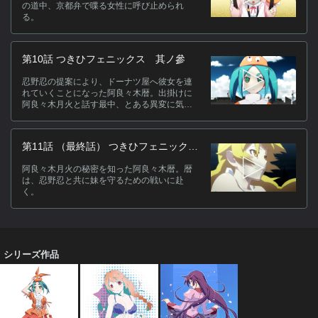
の道中、京都弁で喋る女性に呼び止められ
る。
第10話 つきひフェニックス 其ノ參
忍野忍の提案により、ドーナツ屋へ彼女を連
れていくことになった阿良々木暦。出掛けに
阿良々木月火と話す最中、とある異変に気が
つく。
第11話 （最終話） つきひフェニック
ス 其ノ肆
阿良々木月火の秘密を知った阿良々木暦。暦
は、忍野忍と共に妹を守るための戦いに赴
く。
シリーズ作品