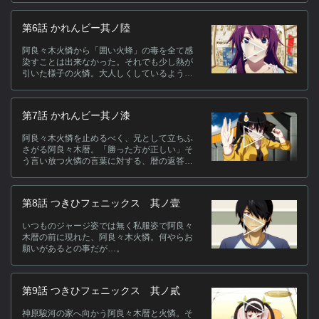
第6話 かれんビー其ノ陸
阿良々木火憐から「囲い火蜂」の毒を全て感
染すことは出来なかった。それでも少し熱が
引いた様子の火憐。大人しくしているよう書
き置きし、出かけた阿良々木暦は、八九寺真
宵と出遭う。
第7話 かれんビー其ノ漆
阿良々木火憐を止めるべく、兄として立ちふ
さがる阿良々木暦。「勝った方が正しい」そ
う言い放つ火憐の言葉に対する、暦の返答と
は？
第8話 つきひフェニックス 其ノ壹
いつものジャージ姿では無く私服姿で阿良々
木暦の前に現れた、阿良々木火憐。何やらお
願いがあるとの事だが…。
第9話 つきひフェニックス 其ノ貳
神原駿河の家へ向かう阿良々木暦と火憐。そ